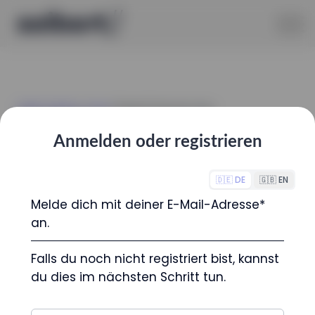
Seibert Academy
/
Kurse
/ [English] Showcase | Xray-
Testmanagement in Jira
Anmelden oder registrieren
[English]
Showcase | Xray-
Testmanagement
in Jira