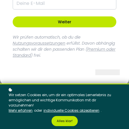
Kontaktiere uns!
Wir setzen Cookies ein, um dir ein optimales Lernerlebnis zu
ermöglichen und wichtige Kommunikation mit dir
vorzunehmen!
Mehr erfahren
oder
individuelle Cookies akzeptieren
.
Alles klar!
Wo finde ich meine Lerninhalte?